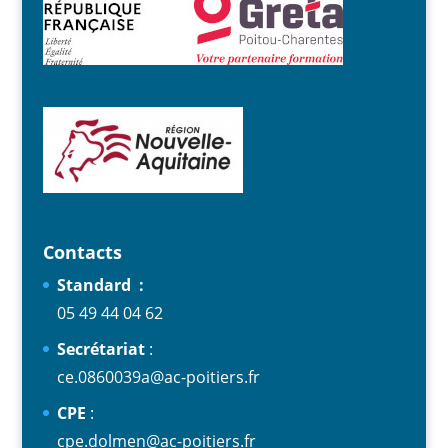
Contacts
Standard :
05 49 44 04 62
S
ecrétariat
:
ce.0860039a@ac-poitiers.fr
CPE
:
cpe.dolmen@ac-poitiers.fr